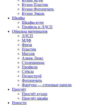
Кухни МДФ
Кухни Пластик
Кухни Фотопечать
Кухни Эмаль
Шкафы
Шкафы-купе
Профиль и ЛДСП
Образцы материалов
ЛДСП
МДФ
Фреза
Пластик
Массив
Алвик Люкс
Столешницы
Профили
Стёкла
Пескоструй
Фотопечать
Фартуки — стеновые панели
Просчёт
Просчёт кухни
Просчёт шкафа
Новости