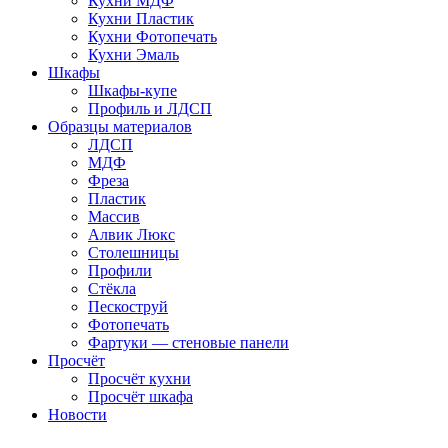
Кухни МДФ
Кухни Пластик
Кухни Фотопечать
Кухни Эмаль
Шкафы
Шкафы-купе
Профиль и ЛДСП
Образцы материалов
ЛДСП
МДФ
Фреза
Пластик
Массив
Алвик Люкс
Столешницы
Профили
Стёкла
Пескоструй
Фотопечать
Фартуки — стеновые панели
Просчёт
Просчёт кухни
Просчёт шкафа
Новости