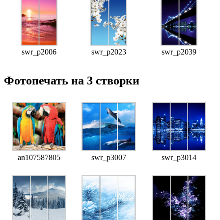
swr_p2006
swr_p2023
swr_p2039
Фотопечать на 3 створки
an107587805
swr_p3007
swr_p3014