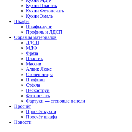
Кухни МДФ
Кухни Пластик
Кухни Фотопечать
Кухни Эмаль
Шкафы
Шкафы-купе
Профиль и ЛДСП
Образцы материалов
ЛДСП
МДФ
Фреза
Пластик
Массив
Алвик Люкс
Столешницы
Профили
Стёкла
Пескоструй
Фотопечать
Фартуки — стеновые панели
Просчёт
Просчёт кухни
Просчёт шкафа
Новости