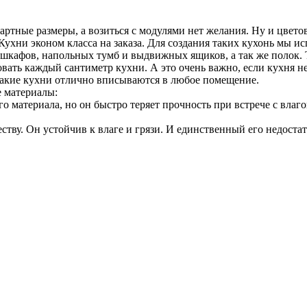
артные размеры, а возиться с модулями нет желания. Ну и цвето
Кухни эконом класса на заказа. Для создания таких кухонь мы и
кафов, напольных тумб и выдвижных ящиков, а так же полок. 
ать каждый сантиметр кухни. А это очень важно, если кухня н
Такие кухни отлично вписываются в любое помещение.
е материалы:
материала, но он быстро теряет прочность при встрече с влаго
тву. Он устойчив к влаге и грязи. И единственный его недоста