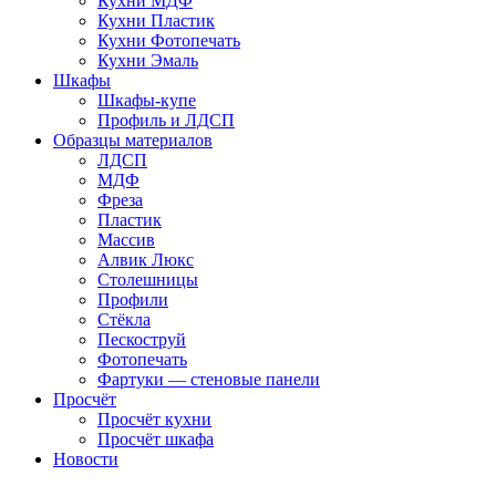
Кухни МДФ
Кухни Пластик
Кухни Фотопечать
Кухни Эмаль
Шкафы
Шкафы-купе
Профиль и ЛДСП
Образцы материалов
ЛДСП
МДФ
Фреза
Пластик
Массив
Алвик Люкс
Столешницы
Профили
Стёкла
Пескоструй
Фотопечать
Фартуки — стеновые панели
Просчёт
Просчёт кухни
Просчёт шкафа
Новости