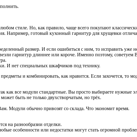
ополнить.
любом стиле. Но, как правило, чаще всего покупают классическ
я. Например, готовый кухонный гарнитур для хрущевки отлича
деленный размер. И если ошибиться с ним, то исправить уже не
ивезли гарнитур длиннее или короче. Именно поэтому, советуем 
ра.
ки. И нет специальных шкафчиков под технику.
редметы и комбинировать, как нравится. Если захочется, то мо
так как все модули стандартные. Вы просто выбираете нужные эл
ожет быть не только двухстворчатым, но трёх.
ам. Модули обычно привозят со склада. Что экономит время.
тся на разнообразии отделки.
бые особенности или недостатки могут стать огромной пробле