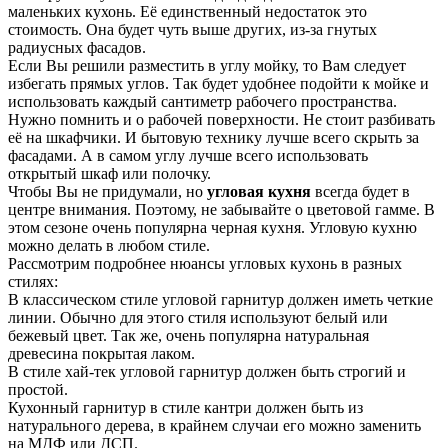
маленьких кухонь. Её единственный недостаток это
стоимость. Она будет чуть выше других, из-за гнутых
радиусных фасадов.
Если Вы решили разместить в углу мойку, то Вам следует
избегать прямых углов. Так будет удобнее подойти к мойке и
использовать каждый сантиметр рабочего пространства.
Нужно помнить и о рабочей поверхности. Не стоит разбивать
её на шкафчики. И бытовую технику лучше всего скрыть за
фасадами. А в самом углу лучше всего использовать
открытый шкаф или полочку.
Чтобы Вы не придумали, но
угловая кухня
всегда будет в
центре внимания. Поэтому, не забывайте о цветовой гамме. В
этом сезоне очень популярна черная кухня. Угловую кухню
можно делать в любом стиле.
Рассмотрим подробнее нюансы угловых кухонь в разных
стилях:
В классическом стиле угловой гарнитур должен иметь четкие
линии. Обычно для этого стиля используют белый или
бежевый цвет. Так же, очень популярна натуральная
древесина покрытая лаком.
В стиле хай-тек угловой гарнитур должен быть строгий и
простой.
Кухонный гарнитур в стиле кантри должен быть из
натурального дерева, в крайнем случаи его можно заменить
на МДФ или ДСП.