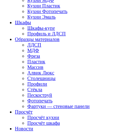
Кухни МДФ
Кухни Пластик
Кухни Фотопечать
Кухни Эмаль
Шкафы
Шкафы-купе
Профиль и ЛДСП
Образцы материалов
ЛДСП
МДФ
Фреза
Пластик
Массив
Алвик Люкс
Столешницы
Профили
Стёкла
Пескоструй
Фотопечать
Фартуки — стеновые панели
Просчёт
Просчёт кухни
Просчёт шкафа
Новости