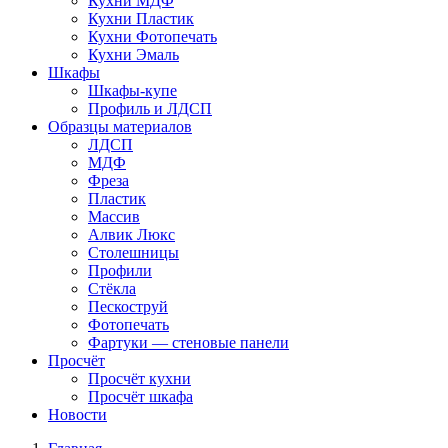
Кухни МДФ
Кухни Пластик
Кухни Фотопечать
Кухни Эмаль
Шкафы
Шкафы-купе
Профиль и ЛДСП
Образцы материалов
ЛДСП
МДФ
Фреза
Пластик
Массив
Алвик Люкс
Столешницы
Профили
Стёкла
Пескоструй
Фотопечать
Фартуки — стеновые панели
Просчёт
Просчёт кухни
Просчёт шкафа
Новости