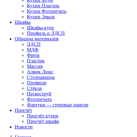
Кухни МДФ
Кухни Пластик
Кухни Фотопечать
Кухни Эмаль
Шкафы
Шкафы-купе
Профиль и ЛДСП
Образцы материалов
ЛДСП
МДФ
Фреза
Пластик
Массив
Алвик Люкс
Столешницы
Профили
Стёкла
Пескоструй
Фотопечать
Фартуки — стеновые панели
Просчёт
Просчёт кухни
Просчёт шкафа
Новости