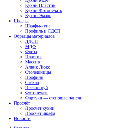
Кухни МДФ
Кухни Пластик
Кухни Фотопечать
Кухни Эмаль
Шкафы
Шкафы-купе
Профиль и ЛДСП
Образцы материалов
ЛДСП
МДФ
Фреза
Пластик
Массив
Алвик Люкс
Столешницы
Профили
Стёкла
Пескоструй
Фотопечать
Фартуки — стеновые панели
Просчёт
Просчёт кухни
Просчёт шкафа
Новости