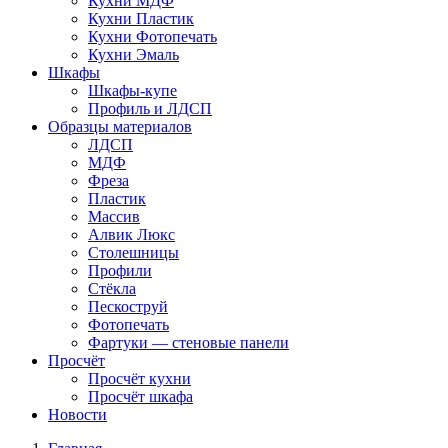
Кухни МДФ
Кухни Пластик
Кухни Фотопечать
Кухни Эмаль
Шкафы
Шкафы-купе
Профиль и ЛДСП
Образцы материалов
ЛДСП
МДФ
Фреза
Пластик
Массив
Алвик Люкс
Столешницы
Профили
Стёкла
Пескоструй
Фотопечать
Фартуки — стеновые панели
Просчёт
Просчёт кухни
Просчёт шкафа
Новости