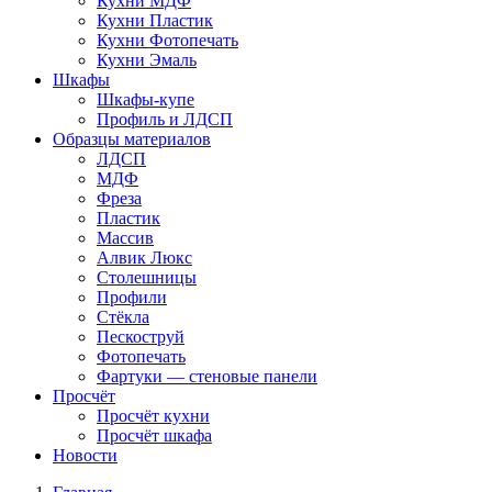
Кухни МДФ
Кухни Пластик
Кухни Фотопечать
Кухни Эмаль
Шкафы
Шкафы-купе
Профиль и ЛДСП
Образцы материалов
ЛДСП
МДФ
Фреза
Пластик
Массив
Алвик Люкс
Столешницы
Профили
Стёкла
Пескоструй
Фотопечать
Фартуки — стеновые панели
Просчёт
Просчёт кухни
Просчёт шкафа
Новости