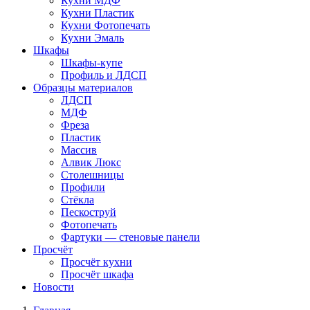
Кухни МДФ
Кухни Пластик
Кухни Фотопечать
Кухни Эмаль
Шкафы
Шкафы-купе
Профиль и ЛДСП
Образцы материалов
ЛДСП
МДФ
Фреза
Пластик
Массив
Алвик Люкс
Столешницы
Профили
Стёкла
Пескоструй
Фотопечать
Фартуки — стеновые панели
Просчёт
Просчёт кухни
Просчёт шкафа
Новости