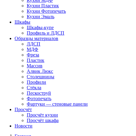
Кухни МДФ
Кухни Пластик
Кухни Фотопечать
Кухни Эмаль
Шкафы
Шкафы-купе
Профиль и ЛДСП
Образцы материалов
ЛДСП
МДФ
Фреза
Пластик
Массив
Алвик Люкс
Столешницы
Профили
Стёкла
Пескоструй
Фотопечать
Фартуки — стеновые панели
Просчёт
Просчёт кухни
Просчёт шкафа
Новости