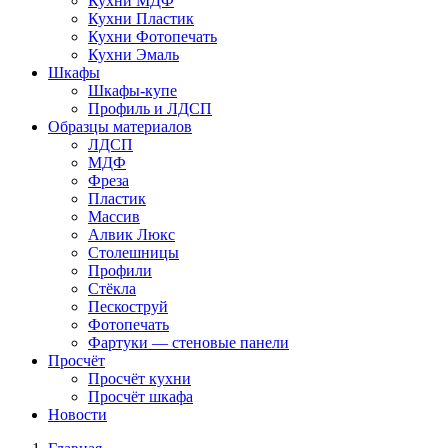
Кухни МДФ
Кухни Пластик
Кухни Фотопечать
Кухни Эмаль
Шкафы
Шкафы-купе
Профиль и ЛДСП
Образцы материалов
ЛДСП
МДФ
Фреза
Пластик
Массив
Алвик Люкс
Столешницы
Профили
Стёкла
Пескоструй
Фотопечать
Фартуки — стеновые панели
Просчёт
Просчёт кухни
Просчёт шкафа
Новости