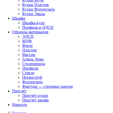
Кухни МДФ
Кухни Пластик
Кухни Фотопечать
Кухни Эмаль
Шкафы
Шкафы-купе
Профиль и ЛДСП
Образцы материалов
ЛДСП
МДФ
Фреза
Пластик
Массив
Алвик Люкс
Столешницы
Профили
Стёкла
Пескоструй
Фотопечать
Фартуки — стеновые панели
Просчёт
Просчёт кухни
Просчёт шкафа
Новости