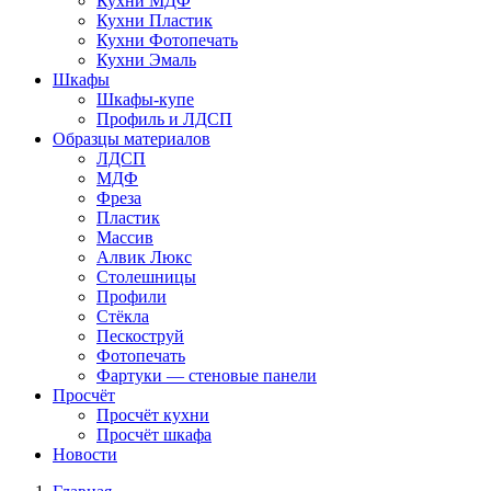
Кухни МДФ
Кухни Пластик
Кухни Фотопечать
Кухни Эмаль
Шкафы
Шкафы-купе
Профиль и ЛДСП
Образцы материалов
ЛДСП
МДФ
Фреза
Пластик
Массив
Алвик Люкс
Столешницы
Профили
Стёкла
Пескоструй
Фотопечать
Фартуки — стеновые панели
Просчёт
Просчёт кухни
Просчёт шкафа
Новости