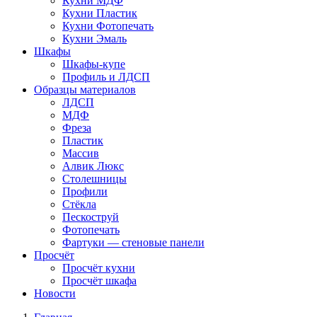
Кухни МДФ
Кухни Пластик
Кухни Фотопечать
Кухни Эмаль
Шкафы
Шкафы-купе
Профиль и ЛДСП
Образцы материалов
ЛДСП
МДФ
Фреза
Пластик
Массив
Алвик Люкс
Столешницы
Профили
Стёкла
Пескоструй
Фотопечать
Фартуки — стеновые панели
Просчёт
Просчёт кухни
Просчёт шкафа
Новости