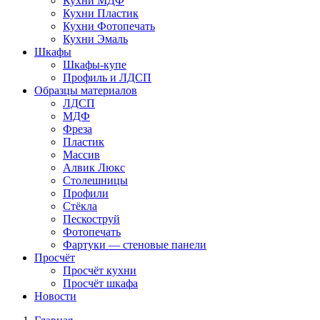
Кухни МДФ
Кухни Пластик
Кухни Фотопечать
Кухни Эмаль
Шкафы
Шкафы-купе
Профиль и ЛДСП
Образцы материалов
ЛДСП
МДФ
Фреза
Пластик
Массив
Алвик Люкс
Столешницы
Профили
Стёкла
Пескоструй
Фотопечать
Фартуки — стеновые панели
Просчёт
Просчёт кухни
Просчёт шкафа
Новости