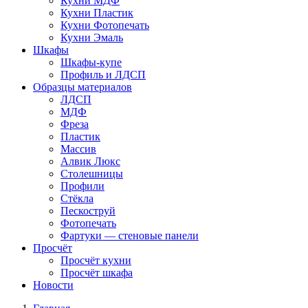
Кухни МДФ
Кухни Пластик
Кухни Фотопечать
Кухни Эмаль
Шкафы
Шкафы-купе
Профиль и ЛДСП
Образцы материалов
ЛДСП
МДФ
Фреза
Пластик
Массив
Алвик Люкс
Столешницы
Профили
Стёкла
Пескоструй
Фотопечать
Фартуки — стеновые панели
Просчёт
Просчёт кухни
Просчёт шкафа
Новости